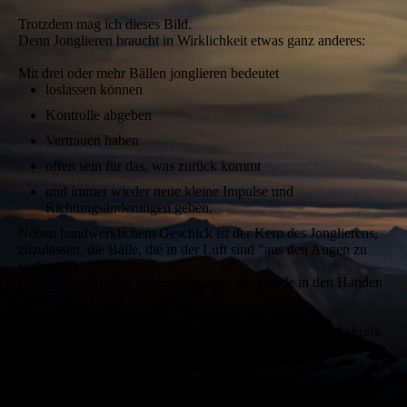
Trotzdem mag ich dieses Bild.
Denn Jonglieren braucht in Wirklichkeit etwas ganz anderes:
Mit drei oder mehr Bällen jonglieren bedeutet
loslassen können
Kontrolle abgeben
Vertrauen haben
offen sein für das, was zurück kommt
und immer wieder neue kleine Impulse und
Richtungsänderungen geben.
Neben handwerklichem Geschick ist der Kern des Jonglierens,
zuzulassen, die Bälle, die in der Luft sind "aus den Augen zu
verlieren".
Und sich auf das zu fokussieren, was Sie gerade in den Händen
halten.
Das ist für mich ein sehr passendes Bild für eine Führungskraft,
die den Experten vertraut.
Die Richtung und Leitplanken abstimmt, mit eigenem
Sachverstand und ohne dabei die beste Fachmann/frau zu sein
--- Jongleure müssen werfen können, nicht fliegen ;-) Aber sie