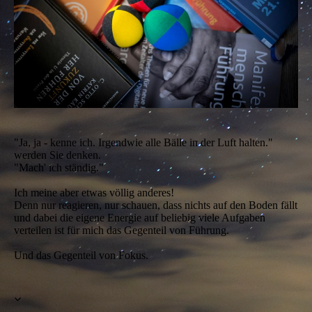
"Ja, ja - kenne ich. Irgendwie alle Bälle in der Luft halten."
werden Sie denken.
"Mach' ich ständig."
Ich meine aber etwas völlig anderes!
Denn nur reagieren, nur schauen, dass nichts auf den Boden fällt
und dabei die eigene Energie auf beliebig viele Aufgaben
verteilen ist für mich das Gegenteil von Führung.
Und das Gegenteil von Fokus.