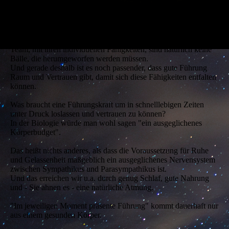
sollten etwas vom Fliegen verstehen ---
Und nicht zuletzt sollte eine Führungskraft die Hand reichen und
bei der Weiterentwicklung unterstützen.
Damit zeigt das Bild auch seine Grenzen. Die Menschen im
Team, mit ihren individuellen Fähigkeiten, sind natürlich keine
Bälle, die herumgeworfen werden müssen.
Und gerade deshalb ist es noch passender, dass gute Führung
Raum und Vertrauen gibt, damit sich diese Fähigkeiten entfalten
können.
Was braucht eine Führungskraft um in schnelllebigen Zeiten
unter Druck loslassen und vertrauen zu können?
In der Biologie würde man wohl sagen "ein ausgeglichenes
Körperbudget".
Das heißt nichts anderes, als dass die Voraussetzung für Ruhe
und Gelassenheit maßgeblich ein ausgeglichenes Nervensystem
zwischen Sympathikus und Parasympathikus ist.
Und das erreichen wir u.a. durch genug Schlaf, gute Nahrung
und - Sie ahnen es - eine natürliche Atmung.
"Im jeweiligen Moment präsente Führung" kommt dauerhaft nur
aus einem gesunden Körper.