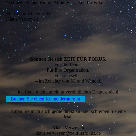
"Schließe deinen Mund. Atme. Es ist Zeit für Fokus."
Mit freundlichen Grüße
Klaus Verweyen
Gönnen Sie sich ZEIT FÜR FOKUS.
Für Ihr Team.
Für Ihre Organisation.
Für sich selbst
– im Zeitalter von KI und Wandel.
Ich freue mich auf ein unverbindliches Erstgespräch!
Buchen Sie einen Kennenlerntermin
Rufen Sie mich auch gerne direkt an oder schreiben Sie eine
Mail
Klaus Verweyen
klaus.verweyen@zeitfuerfokus.de