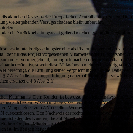
eils aktuellen Basiszins der Europäischen Zentralbank zu zahlen. De
chung weitergehenden Verzugsschadens bleibt unberührt.
utreten.
er ein Zurückbehaltungsrecht geltend machen, wenn die Gegenforderun
se bestimmte Fertigstellungstermine als Fixtermine vereinbart sind un
all der für das Projekt vorgesehenen Mitarbeiter oder Hilfspersonen, h
, zumindest vorübergehend, unmöglich machen oder unzumutbar erschwe
elbar betroffen ist, soweit diese Maßnahmen nicht rechtswidrig vom A
r AN berechtigt, die Erfüllung seiner Verpflichtungen um die Dauer de
§ 7 Abs. 1 die Leistungserbringung dauerhaft unmöglich, so wird der 
ten ergänzend § 8 Abs. 2 ff.
ntlichen Kaufmanns. Dem Kunden ist bewusst, dass jede Analyse und B
dass die nach bestem Wissen und Gewissen empfohlenen Maßnahmen unt
ige Mängel eines vom AN erstellten Werkes darauf beruhen, dass der 
es AN ausgeschlossen. Den Nachweis der rechtzeitigen und vollständigen 
ige Schäden des Kunden, die auf Nichtbeachtung der Sicherungsoblie
it ihrer Organe, Mitarbeiter oder Hilfspersonen nur, wenn und soweit 
ch ist. Im übrigen haftet der AN für