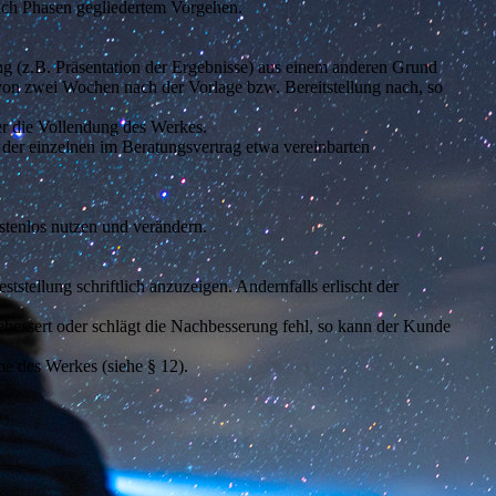
nach Phasen gegliedertem Vorgehen.
g (z.B. Präsentation der Ergebnisse) aus einem anderen Grund
von zwei Wochen nach der Vorlage bzw. Bereitstellung nach, so
er die Vollendung des Werkes.
der einzelnen im Beratungsvertrag etwa vereinbarten
tenlos nutzen und verändern.
tellung schriftlich anzuzeigen. Andernfalls erlischt der
bessert oder schlägt die Nachbesserung fehl, so kann der Kunde
e des Werkes (siehe § 12).