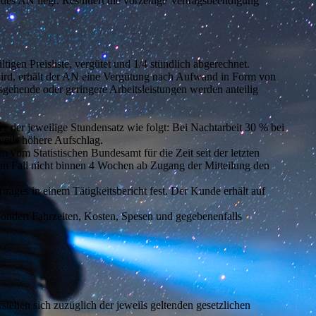
es AN liegt. Resultiert die vorzeitige Vertragsbeendigung
igen Preisliste, vergütet und 1/4 stündlich abgerechnet.
wird, erhält der AN eine Vergütung nach Aufwand in Form von
usgehende oder geringere Arbeitsleistungen werden anteilig
r der jeweilige Stundensatz wie folgt: Bei Nachtarbeit 30 % bei
weils höhere Aufschlag.
vom Statistischen Bundesamt für die Zeit seit der letzten
 Fall nicht binnen 4 Wochen ab Zugang der Mitteilung den
rages in einem Tätigkeitsbericht fest. Der Kunde erhält auf
sondert Fahrzeiten, Kosten, Spesen und gegebenenfalls
stehen sich zuzüglich der jeweils geltenden gesetzlichen