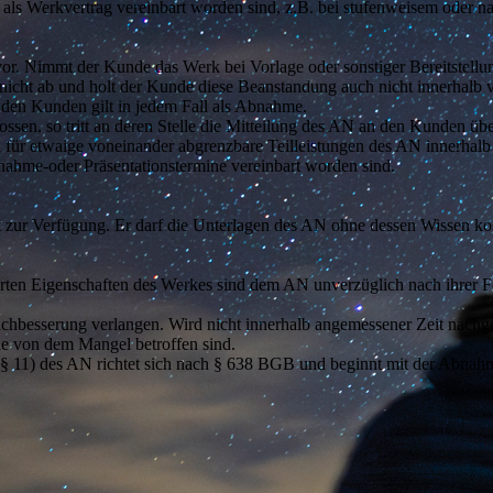
 als Werkvertrag vereinbart worden sind, z.B. bei stufenweisem oder 
r. Nimmt der Kunde das Werk bei Vorlage oder sonstiger Bereitstellun
icht ab und holt der Kunde diese Beanstandung auch nicht innerhalb 
den Kunden gilt in jedem Fall als Abnahme.
ssen, so tritt an deren Stelle die Mitteilung des AN an den Kunden üb
für etwaige voneinander abgrenzbare Teilleistungen des AN innerhalb 
bnahme-oder Präsentationstermine vereinbart worden sind.
zur Verfügung. Er darf die Unterlagen des AN ohne dessen Wissen kos
n Eigenschaften des Werkes sind dem AN unverzüglich nach ihrer Fests
hbesserung verlangen. Wird nicht innerhalb angemessener Zeit nachge
ie von dem Mangel betroffen sind.
 § 11) des AN richtet sich nach § 638 BGB und beginnt mit der Abnahm