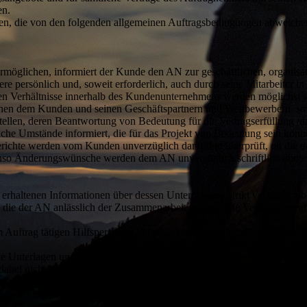
en.
n, die von den folgenden allgemeinen Auftragsbedingungen abweichen,
öglichen, informiert der Kunde den AN zur geschäftlichen, organisato
persönlich und, soweit erforderlich, auch durch seine Mitarbeiter in d
en Verhältnisse innerhalb des Kundenunternehmens werden möglichst vol
ischen dem Kunden und seinen Geschäftspartnern und Wettbewerbern, so
ellen, deren Beantwortung von Bedeutung für die Vertragserfüllung /da
lche Umstände informiert, die für das Projekt von Bedeutung sein könn
ichte werden vom Kunden unverzüglich daraufhin überprüft, ob die da
nso Änderungswünsche werden dem AN unverzüglich schriftlich mitgete
ltenen Informationen über dessen Unternehmen strikt vertraulich beha
die der AN anlässlich der Zusammenarbeit erlangt. Die Verschwiegenh
m Auftrag tätigen Hilfspersonen Vertraulichkeits-und Verschwiegenheitsp
e Unterlagen und sonstige Materialien, die im Zusammenhang mit der 
h dabei nicht um Checklisten oder sonstiges Methoden-Knowhow gemäß §
lossen. Unabhängig davon darf der AN Unternehmensdaten des Kunden in
, welches zum Zwecke der Erfassung des Ist-Zustandes oder zur Erfüllu
lektronisch in geschützter Form archiviert werden. Die Weitergabe die