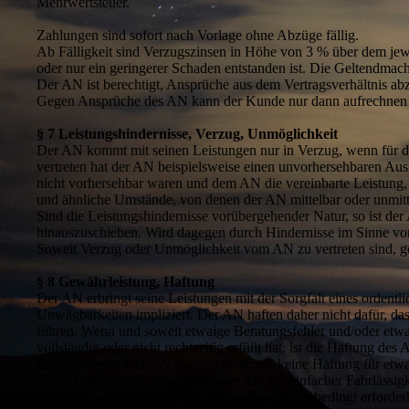
Mehrwertsteuer.
Zahlungen sind sofort nach Vorlage ohne Abzüge fällig.
Ab Fälligkeit sind Verzugszinsen in Höhe von 3 % über dem jew
oder nur ein geringerer Schaden entstanden ist. Die Geltendma
Der AN ist berechtigt, Ansprüche aus dem Vertragsverhältnis abz
Gegen Ansprüche des AN kann der Kunde nur dann aufrechnen od
§ 7 Leistungshindernisse, Verzug, Unmöglichkeit
Der AN kommt mit seinen Leistungen nur in Verzug, wenn für die
vertreten hat der AN beispielsweise einen unvorhersehbaren Ausf
nicht vorhersehbar waren und dem AN die vereinbarte Leistung
und ähnliche Umstände, von denen der AN mittelbar oder unmitt
Sind die Leistungshindernisse vorübergehender Natur, so ist de
hinauszuschieben. Wird dagegen durch Hindernisse im Sinne von 
Soweit Verzug oder Unmöglichkeit vom AN zu vertreten sind, gel
§ 8 Gewährleistung, Haftung
Der AN erbringt seine Leistungen mit der Sorgfalt eines orde
Unwägbarkeiten impliziert. Der AN haften daher nicht dafür, 
führen. Wenn und soweit etwaige Beratungsfehler und/oder etwa
vollständig oder nicht rechtzeitig erfüllt hat, ist die Haftung d
Kunde führen. Der AN übernimmt ferner keine Haftung für etwa
Für Schäden des Kunden haftet der AN bei einfacher Fahrlässigke
Erfüllung zum Erreichen des Vertragszwecks unbedingt erforderli