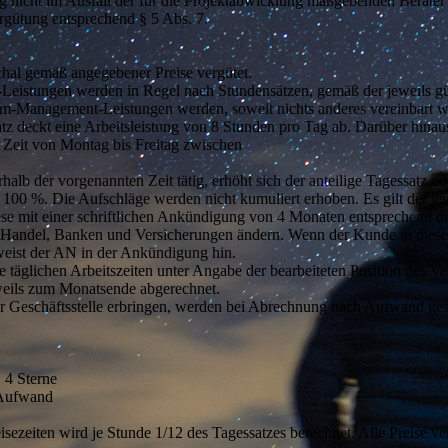
 nicht im Ausfall der für die Projektabwicklung maßgebenden Berater d
rgütung entsprechend § 5 Abs. 7.
hal gemäß angegebener Preise vergütet.
Leistungen werden in Regel nach Stundensätzen, gemäß der jeweils gült
erim-Management-Leistungen werden, soweit nichts anderes vereinbart 
satz deckt eine Arbeitsleistung von 8 Stunden pro Tag ab. Darüber hina
er Zeit von Montag bis Freitag zwischen
 der vorgenannten Zeit tätig, erhöht sich der anteilige Tagessatz ode
 100 %. Die Aufschläge werden nicht kumuliert erhoben. Es gilt der je
e mit einer schriftlichen Ankündigung von 4 Monaten entsprechend den 
andel, Banken und Versicherungen ändern. Wenn der Kunde in diesem
f weist der AN in der Ankündigung hin.
äglichen Arbeitszeiten unter Angabe der bearbeiteten Position des Vert
eweils zum Monatsende abgerechnet.
rer Geschäftsstelle erbringen, werden bei Abrechnung nach Aufwand ge
 4 Sterne
 Aufwand
sezeiten wird je Stunde 1/12 des Tagessatzes berechnet. Alle Preise ver