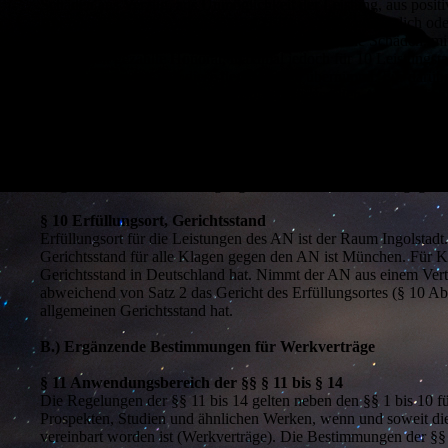
Schäden aus Verzug, aus Unmöglichkeit der Leistung, aus posit
AN oder in seinem Auftrag tätigen Hilfspersonen vorsätzlich ode
Die Haftung des AN beschränkt sich nur auf solche Schäden, mit
Leistungen gezahlte Honorar, maximal jedoch für 10 Leistungs
abgeschlossen hat und diese den Schaden übernimmt. Für darübe
Alle etwaigen Schadensersatzansprüche gegen den AN, die nicht
Verjährungsfrist beginnt mit der Erkennbarkeit eines Schadens, s
§ 9 Rechtswahl, Allgemeine Geschäftsbedingungen von Kun
Neben den individuellen Absprachen und diesen Auftragsbeding
Allgemeine Geschäftsbedingungen des Kunden entfalten gegenüb
§ 10 Erfüllungsort, Gerichtsstand
Erfüllungsort für die Leistungen des AN ist der Raum Ingolstadt
Gerichtsstand für alle Klagen gegen den AN ist München. Für 
Gerichtsstand in Deutschland hat. Nimmt der AN aus einem Ver
abweichend von Satz 2 das Gericht des Erfüllungsortes (§ 10 Ab
allgemeinen Gerichtsstand hat.
B.) Ergänzende Bestimmungen für Werkverträge
§ 11 Anwendungsbereich der §§ § 11 bis § 14
Die Regelungen der §§ 11 bis 14 gelten neben den §§ 1 bis 10 f
Prospekten, Studien und ähnlichen Werken, wenn und soweit die
vereinbart worden ist (Werkverträge). Die Bestimmungen der §§ 