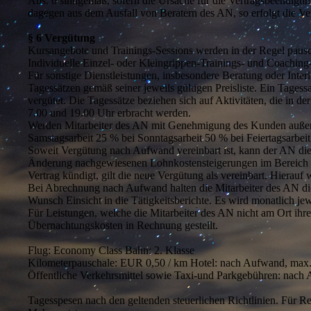
Abs. 6 sinngemäß, sofern die Ursache für die Vertragsbeendigung
dagegen aus dem Ausfall von Beratern des AN, so erfolgt die Ve
§ 6 Vergütung
Kursangebote und Trainings-Sessions werden in der Regel pausc
Individuelle Einzel- oder Kleingrippen-Trainings- und Coaching-
Für sonstige Dienstleistungen, insbesondere Beratung oder Int
Tagessätzen gemäß seiner jeweils gültigen Preisliste. Ein Tages
vergütet. Die Tagessätze beziehen sich auf Aktivitäten, die in d
7.00 und 19.00 Uhr erbracht werden.
Werden Mitarbeiter des AN mit Genehmigung des Kunden außerhalb
Samstagsarbeit 25 % bei Sonntagsarbeit 50 % bei Feiertagsarbeit
Soweit Vergütung nach Aufwand vereinbart ist, kann der AN dies
Änderung nachgewiesenen Lohnkostensteigerungen im Bereich H
Vertrag kündigt, gilt die neue Vergütung als vereinbart. Hierau
Bei Abrechnung nach Aufwand halten die Mitarbeiter des AN die t
Wunsch Einsicht in die Tätigkeitsberichte. Es wird monatlich j
Für Leistungen, welche die Mitarbeiter des AN nicht am Ort ih
Übernachtungskosten in Rechnung gestellt.
Flug: Economy Class Bahn: 2. Klasse
Kilometerpauschale: EUR 0,50 / km Hotel: nach Aufwand, max.
Öffentliche Verkehrsmittel sowie Taxi-und Parkgebühren: nach
Tagesspesen nach den geltenden steuerlichen Richtlinien. Für Rei