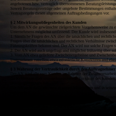
angebotenen bzw. vertraglich übernommenen Beratungsleistung
Soweit Beratungsverträge oder -angebote Bestimmungen enthalte
Vertragsregeln diesen allgemeinen Auftragsbedingungen vor.
§ 2 Mitwirkungsobliegenheiten des Kunden
Um dem AN die gewünschte zielgerichtete Vorgehensweise zu erm
Unternehmens möglichst umfassend. Der Kunde wird insbesondere 
1. Sämtliche Fragen des AN über die tatsächlichen und rechtlich
Fragen über die tatsächlichen und rechtlichen Verhältnisse zw
Führungskräften bekannt sind. Der AN wird nur solche Fragen st
2. Der AN wird auch ungefragt und möglichst frühzeitig über so
3. Vom AN etwa gelieferte Zwischenergebnisse und Zwischenber
Unternehmen zutreffen; etwa erforderliche Korrekturen und ebe
§ 3 Wahrung der Vertraulichkeit durch den Auftragnehmer
Der AN wird alle vom Kunden im Rahmen der Zusammenarbeit erha
für Kenntnisse über unternehmensinterne Vorgänge des Kunden, 
Beratungsvertrages fort.
Der AN steht dafür ein, dass er seinen Mitarbeitern und in seine
entsprechen.
Vom AN gefertigte, beschaffte oder ihm vom Kunden überlassen
spätestens jedoch bei Projektende auszuhändigen, sofern es sic
bei Rechtsstreitigkeiten. Ein Zurückhaltungsrecht ist ausgesch
Für strukturierte Checklisten oder sonstiges Methoden-Know-how
genannten Unterlagen beim AN für den Fall von Folgeprojekten e