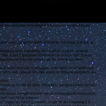
iftform. In diesem Falle sichert der AN die vollständige
r Kunde rechtzeitig vor Beginn der entsprechenden Tätigkeiten
 maschinenlesbaren Datenträgern rekonstruiert werden können
ner Kündigungsfrist durch schriftliche Erklärung jederzeit zu
ringung nicht vollständig oder deutlich verspätet zustande
 Abs. 1 und 2 genannten Hindernisse ursächlich sind. Soweit
ngemessene Frist zur Fortsetzung der vertragsgemäßen
dem Kunden jederzeit zu kündigen, wenn durch Verschulden des
 fallen insbesondere Verstöße gegen die Mitwirkungspflicht des
rührt.
 Vergütung für alle bis dahin erbrachten, nachgewiesenen und als
sten.
geschlossenen, nachgewiesenen und als vertragsgemäß anerkannten
 sind vom AN zu erstatten.
Ereignissen vorzeitig beendet, so gilt für die Vergütung § 5