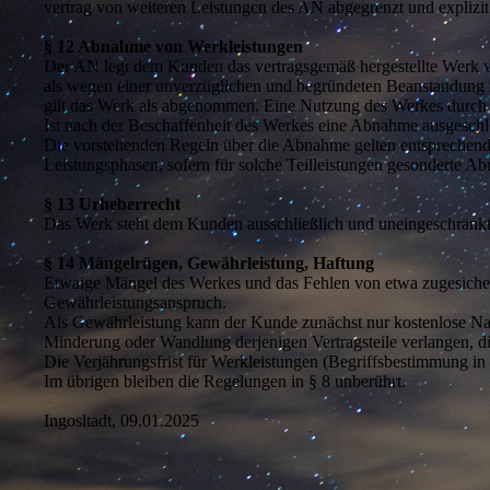
vertrag von weiteren Leistungen des AN abgegrenzt und explizit
§ 12 Abnahme von Werkleistungen
Der AN legt dem Kunden das vertragsgemäß hergestellte Werk vo
als wegen einer unverzüglichen und begründeten Beanstandung n
gilt das Werk als abgenommen. Eine Nutzung des Werkes durch 
Ist nach der Beschaffenheit des Werkes eine Abnahme ausgeschlo
Die vorstehenden Regeln über die Abnahme gelten entsprechend 
Leistungsphasen, sofern für solche Teilleistungen gesonderte A
§ 13 Urheberrecht
Das Werk steht dem Kunden ausschließlich und uneingeschränkt 
§ 14 Mängelrügen, Gewährleistung, Haftung
Etwaige Mängel des Werkes und das Fehlen von etwa zugesicherte
Gewährleistungsanspruch.
Als Gewährleistung kann der Kunde zunächst nur kostenlose Nac
Minderung oder Wandlung derjenigen Vertragsteile verlangen, d
Die Verjährungsfrist für Werkleistungen (Begriffsbestimmung in
Im übrigen bleiben die Regelungen in § 8 unberührt.
Ingosltadt, 09.01.2025