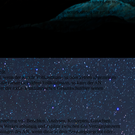
/oder aus unerlaubten Handlungen nur, wenn und soweit sie vom
ach auf das vereinbarte und bereits vom Kunden für erbrachte
 auf Rechnung des Kunden eine Exzedentenversicherung
, verjähren spätestens nach Ablauf von 3 Jahren. Die
. 3 bleibt unberührt.
ausdrücklich widerspricht.
adt.
d, wenn der Kunde Vollkaufmann ist oder keinen allgemeinen
t alle Gesamtschuldner Vollkaufmann, so kann der AN
iner der nicht- kaufmännischen Gesamtschuldner seinen
Erstellung von Berichten, Analysen, Konzepten, Gutachten,
es Werkes abhängig und explizit zwischen den Vertragspartnern
eistungen des AN, wenn diese in dem Beratungsangebot oder -