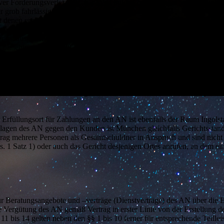
iver Forderungsverletzung, aus Verschulden bei Vertragsabschluss und
r grob fahrlässig verursacht worden sind.
 denen er vernünftigerweise rechnen muss. Die Haftung ist der Höhe n
tage, beschränkt, soweit der AN nicht auf ausdrücklichen Wunsch und
r hinausgehende Schäden haftet der AN nicht.
 ohnehin gemäß § 638 BGB einer kürzeren Verjährungsfrist unterliegen
pätestens jedoch mit Abschluss der vertragsgemäßen Tätigkeit. § 14 Abs
den
ungen des AN gilt deutsches Recht.
er dem AN keine Wirkung, selbst wenn der AN ihrem Einbezug nicht 
. Erfüllungsort für Zahlungen an den AN ist ebenfalls der Raum Ingolst
Klagen des AN gegen den Kunden ist München gleichfalls Gerichtsstan
trag mehrere Personen als Gesamtschuldner in Anspruch und sind nich
s. 1 Satz 1) oder auch das Gericht desjenigen Ortes anrufen, an dem e
ür Beratungsangebote und –verträge (Dienstverträge) des AN über die 
 Vergütung des AN gemäß Vertrag in erster Linie von der Erstellung d
11 bis 14 gelten neben den §§ 1 bis 10 ferner für entsprechende Teill