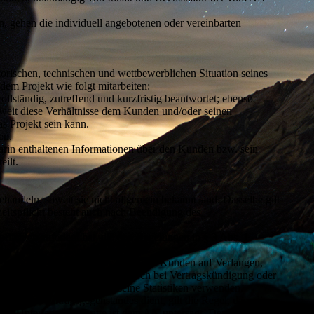
 gehen die individuell angebotenen oder vereinbarten
rischen, technischen und wettbewerblichen Situation seines
em Projekt wie folgt mitarbeiten:
lständig, zutreffend und kurzfristig beantwortet; ebenso
weit diese Verhältnisse dem Kunden und/oder seinen
s Projekt sein kann.
en.
rin enthaltenen Informationen über den Kunden bzw. sein
ilt.
ndeln, soweit sie nicht allgemein bekannt sind. Dasselbe gilt
eitspflicht besteht auch nach Beendigung des
flichten auferlegt hat, die den Regelungen in § 3 Abs. 1
Projektabwicklung stehen, sind dem Kunden auf Verlangen,
 3 Abs. 4 handelt. Dies gilt auch bei Vertragskündigung oder
 anonymisierter Form für seine Statistiken verwenden.
ng des Auftragsgegenstandes dient, gilt die Regel, dass die
ser Unterlagen an Dritte ist dem AN untersagt. Der Kunde hat