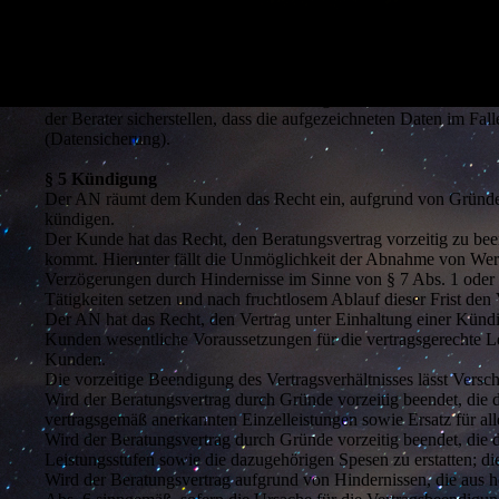
das Recht, der Archivierung kunden- und auftragsbezogener Unte
Löschung des genannten Datenmaterials zu.
§ 4 Datensicherung des Kunden
Wenn die vom AN übernommenen Aufgaben Arbeiten von seinen Be
der Berater sicherstellen, dass die aufgezeichneten Daten im F
(Datensicherung).
§ 5 Kündigung
Der AN räumt dem Kunden das Recht ein, aufgrund von Gründen, d
kündigen.
Der Kunde hat das Recht, den Beratungsvertrag vorzeitig zu been
kommt. Hierunter fällt die Unmöglichkeit der Abnahme von Werk
Verzögerungen durch Hindernisse im Sinne von § 7 Abs. 1 ode
Tätigkeiten setzen und nach fruchtlosem Ablauf dieser Frist den
Der AN hat das Recht, den Vertrag unter Einhaltung einer Künd
Kunden wesentliche Voraussetzungen für die vertragsgerechte Le
Kunden.
Die vorzeitige Beendigung des Vertragsverhältnisses lässt Versc
Wird der Beratungsvertrag durch Gründe vorzeitig beendet, die d
vertragsgemäß anerkannten Einzelleistungen sowie Ersatz für a
Wird der Beratungsvertrag durch Gründe vorzeitig beendet, die d
Leistungsstufen sowie die dazugehörigen Spesen zu erstatten; d
Wird der Beratungsvertrag aufgrund von Hindernissen, die aus hö