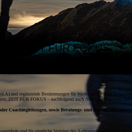
ZEIT FÜR FOKUS
Mensch. Gesundheit. Organisationen.
il A) und ergänzende Bestimmungen für Werkverträge (Teil B) bei Ber
erweyen, ZEIT FÜR FOKUS – nachfolgend auch Auftragnehmer oder AN
- oder Coachingleitungen, sowie Beratungs- und Interim Managemen
gsangebote und für sämtliche Verträge des Auftragnehmers mit seinen