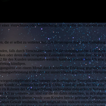
rlagen ausdrücklich zu widersprechen. Der Widerspruch bedarf der Schr
ratern an oder mit IT-Geräten des Kunden mit sich bringen, wird de
alle einer Vernichtung oder Verfälschung mit vertretbarem Aufwand aus
ie er selbst zu vertreten hat, den Beratungsvertrag ohne Einhaltung ei
den, falls durch Verschulden vom AN die vertragsgerechte Leistungserb
en oder deren stark verspätetes Zustandekommen, ohne dass die in § 7
r 2 für den Kunden unzumutbar werden, kann der Kunde dem AN eine a
 Vertrag kündigen.
igungsfrist von einem Monat durch schriftliche Erklärung gegenüber 
istungserbringung nicht oder nur unzureichend gegeben sind. Hierunter
hwiegenheitspflichten und sonstige nachvertragliche Treuepflichten unbe
er Kunde zu vertreten hat (siehe § 5 Abs. 1 und 4), erhält der AN eine
lle im Rahmen der Vertragserfüllung nachweisbar entstandenen Nebenko
er AN zu vertreten hat, sind nur die bis dahin erbrachten, in sich ab
iesen Anspruch übersteigende vom Kunden bereits geleistete Zahlungen
herer Gewalt resultieren, oder aufgrund von anderen unvorhersehbaren 