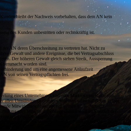
m Kunden bleibt der Nachweis vorbehalten, dass dem AN kein
g des Kunden unbestritten oder rechtskräftig ist.
d der AN deren Überschreitung zu vertreten hat. Nicht zu
öhere Gewalt und andere Ereignisse, die bei Vertragsabschluss
ren. Der höheren Gewalt gleich stehen Streik, Aussperrung
N verursacht worden sind.
r Verhinderung und um eine angemessene Anlaufzeit
AN von seinen Vertragspflichten frei.
ewertung eines Unternehmens und/oder Marktes eine Reihe von
er allen Umständen zu dem gewünschten wirtschaftlichen Erfolg
Kunde Mitwirkungsobliegenheiten gemäß § 2 nicht, nicht
Erfüllung aller Mitwirkungsobliegenheiten wird im Streitfall der
genheiten gemäß § 4 beruhen.
die Schäden auf der Verletzung solcher Pflichten beruhen, deren